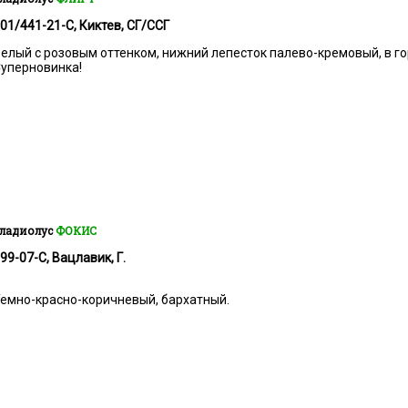
01/441-21-С, Киктев, СГ/ССГ
елый с розовым оттенком, нижний лепесток палево-кремовый, в г
уперновинка!
ладиолус
ФОКИС
99-07-С, Вацлавик, Г.
емно-красно-коричневый, бархатный.