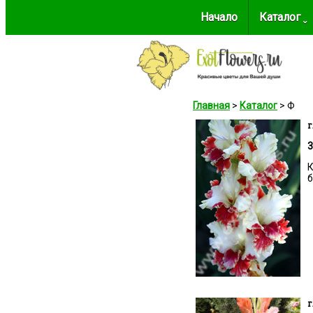
Начало
Каталог ˬ
Главная
>
Каталог
> Ф
г
3
К
б
г