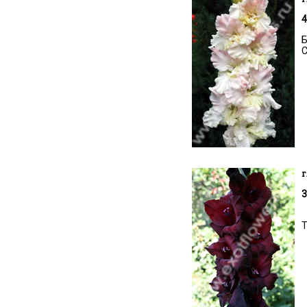
4
Б
С
г
3
Т