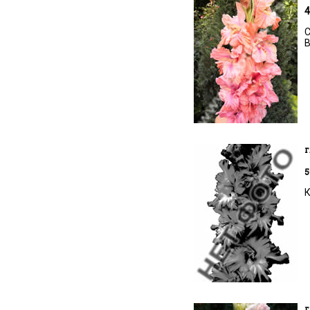
4
С
В
г
5
К
г