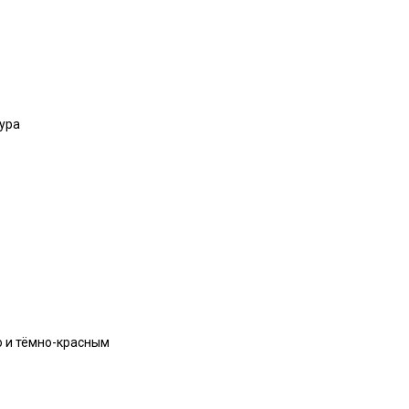
ура
ю и тёмно-красным