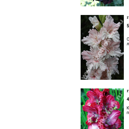
г
5
С
л
г
4
К
п