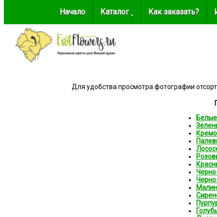
Начало
Каталог ˬ
Как заказать?
Для удобства просмотра фотографии отсорт
Белые
Зелен
Кремо
Палев
Лосос
Розов
Красн
Черно
Черно
Мали
Сирен
Пурпу
Голуб