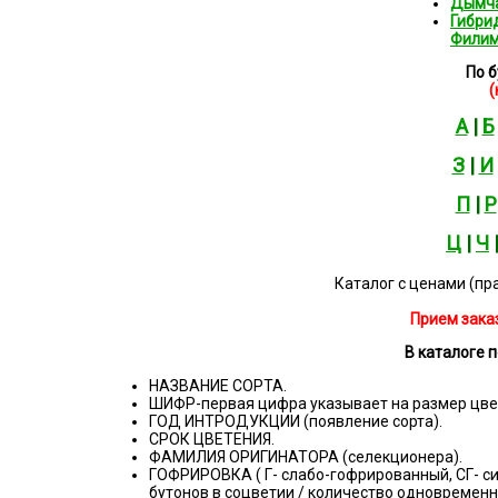
Дымча
Гибри
Филим
По 
(
А
|
Б
З
|
И
П
|
Р
Ц
|
Ч
Каталог с ценами (пр
Прием заказ
В каталоге п
НАЗВАНИЕ СОРТА.
ШИФР-первая цифра указывает на размер цвет
ГОД ИНТРОДУКЦИИ (появление сорта).
СРОК ЦВЕТЕНИЯ.
ФАМИЛИЯ ОРИГИНАТОРА (селекционера).
ГОФРИРОВКА ( Г- слабо-гофрированный, СГ- с
бутонов в соцветии / количество одновременн