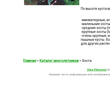
По высоте куста в
-миниатюрные, или
-маленькие хосты 
-средние хосты (m
-крупные хосты (la
-очень крупные, и
пышные кусты. Х
для других растен
Главная
>
Каталог многолетников
> Хоста
Oleg Filimonov
©
Никакая часть информации или изображен