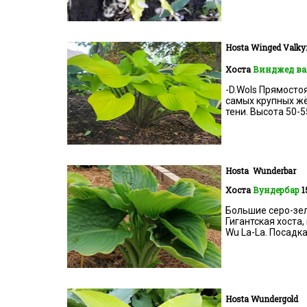
Hosta Winged Valky
Хоста
Винджед в
-D.Wols Прямосто
самых крупных жё
тени. Высота 50-5
Hosta
Wunderbar
Хоста
Вундербар
1
Большие серо-зел
Гигантская хоста,
Wu La-La. Посадка 
Hosta
Wundergold