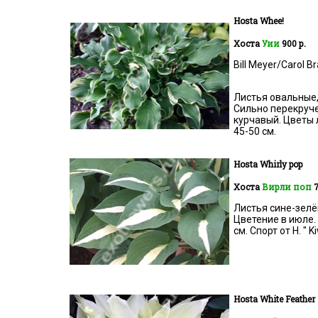
Hosta
Whee!
Хоста
Уии
900 р.
Bill Meyer/Carol B
Листья овальные,
Сильно перекруче
курчавый. Цветы 
45-50 см.
Hosta
Whirly pop
Хоста
Вирли поп
7
Листья сине-зелё
Цветение в июле.
см. Спорт от H. " Ki
Hosta
White Feather