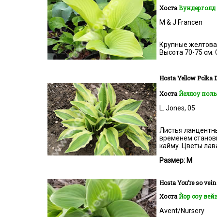
Хоста
Вундерголд
M & J Francen
Крупные желтоват
Высота 70-75 см. 
Hosta
Yellow Polka D
Хоста
Йеллоу пол
L. Jones, 05
Листья ланцентны
временем станови
кайму. Цветы лав
Размер: M
Hosta
You’re so vein
Хоста
Йор соу вей
Avent/Nursery