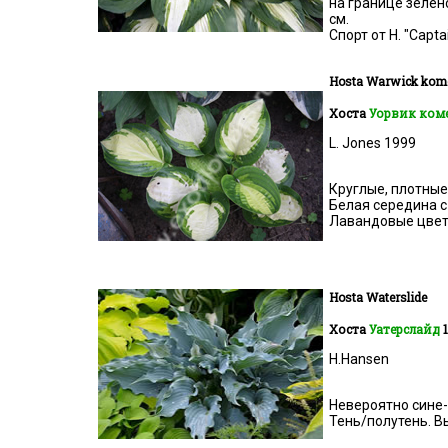
на границе зелен
см.
Спорт от H. "Captai
Hosta
Warwick kom
Хоста
Уорвик ком
L. Jones 1999
Круглые, плотные
Белая середина с
Лавандовые цветы
Hosta Waterslide
Хоста
Уатерслайд
H.Hansen
Невероятно сине-
Тень/полутень. Вы