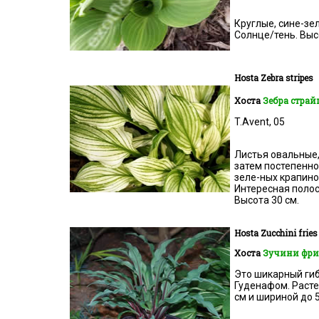
Круглые, сине-зе
Солнце/тень. Выс
Hosta
Zebra stripes
Хоста
Зебра страй
T.Avent, 05
Листья овальные,
затем постепенно
зеле-ных крапино
Интересная полос
Высота 30 см.
Hosta
Zucchini fries
Хоста
Зучини фр
Это шикарный гибр
Гуденафом. Расте
см и шириной до 5