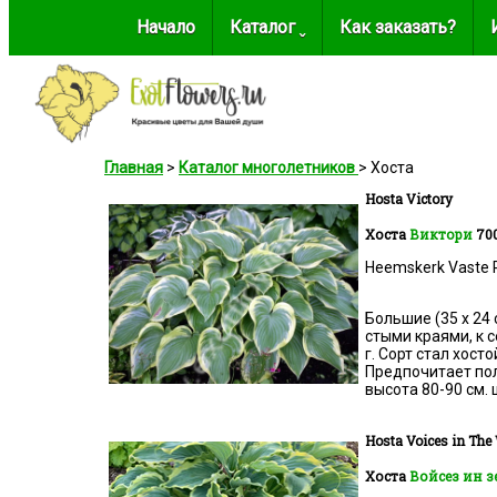
Начало
Каталог ˬ
Как заказать?
Главная
>
Каталог многолетников
> Хоста
Hosta Victory
Хоста
Виктори
700
Heemskerk Vaste 
Большие (35 х 24
стыми краями, к 
г. Сорт стал хост
Предпочитает полу
высота 80-90 см. 
Hosta
Voices in The
Хоста
Войсез ин з