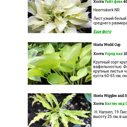
Хоста
Уайт феве
40
Heemskerk NR.
Лист узкий белый
среднего размера
Еще фото
Hosta World Cup
Хоста
Уорлд кап
2
Крупный сорт кр
вафельностью. Фо
крупные листья ч
куста 60-65 см, с
Hosta
Wiggles and S
Хоста
Виглес энд 
-H. Hansen, 19 Ли
высоту 25 см, в ш