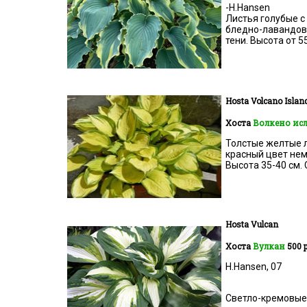
-H.Hansen
Листья голубые с
бледно-лавандовы
тени. Высота от 5
Hosta
Volcano Islan
Хоста
Волкено ис
Толстые желтые л
красный цвет нем
Высота 35-40 см. С
Hosta
Vulcan
Хоста
Вулкан
500 р
H.Hansen, 07
Светло-кремовые 