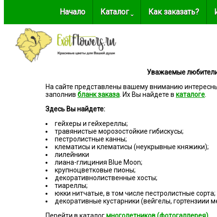
Начало
Каталог ˬ
Как заказать?
Уважаемые любители 
На сайте представлены вашему вниманию интересны
заполнив
бланк заказа
. Их Вы найдете в
каталоге
.
Здесь Вы найдете:
гейхеры и гейхереллы;
травянистые морозостойкие гибискусы;
пестролистные канны;
клематисы и клематисы (неукрывные княжики);
лилейники
лиана-глициния Blue Moon;
крупноцветковые пионы;
декоративнолиственные хосты;
тиареллы;
юкки нитчатые, в том числе пестролистные сорта;
декоративные кустарники (вейгелы, гортензиии м
Перейти в каталог
многолетников (фотогаллерея)