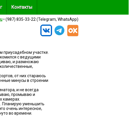
г
Контакты
ru
• (987) 835-33-22 (Telegram, WhatsApp)
м приусадебном участке.
накомился с ведущими
щиваю, и размножаю
 количественные,
сортов, от них стараюсь
енные минусы в строении
натора, и не всегда
пываю, промываю и
х камерах.
в. Планирую уменьшить
это очень интересное,
нуто во времени.