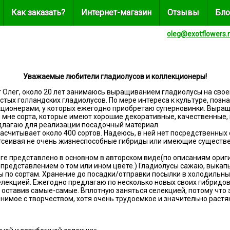
Как заказать?
Интернет-магазин
Отзывы
Бло
oleg@exotflowers.
Уважаемые любители гладиолусов и коллекционеры!
т Олег, около 20 лет занимаюсь выращиванием гладиолусы на свое
стых голландских гладиолусов. По мере интереса к культуре, поз
кционерами, у которых ежегодно приобретаю суперновинки. Выра
мне сорта, которые имеют хорошие декоративные, качественные,
длагаю для реализации посадочный материал.
считывает около 400 сортов. Надеюсь, в ней нет посредственных 
тсеивая не очень жизнеспособные гибриды или имеющие существ
ге представлено в основном в авторском виде(по описаниям ориги
 представлением о том или ином цвете.) Гладиолусы сажаю, выка
ы по сортам. Хранение до посадки/отправки посылки в холодильны
елекцией. Ежегодно предлагаю по несколько новых своих гибридо
 оставив самые-самые. Вплотную заняться селекцией, потому что 
нимое с творчеством, хотя очень трудоемкое и значительно растя