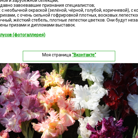
ной и зарубежной селекции;
 давно завоевавшие признания специалистов;
: с необычной окраской (зелёной, чёрной, голубой, коричневой), с 
рихами, с очень сильной гофрировкой плотных, восковых лепестко
чный, жёсткий стебель, плотные лепестки цветков. Они будут нез
чены призами и дипломами выставок.
олусов (фотогаллерея)
Моя страница
"Вконтакте"