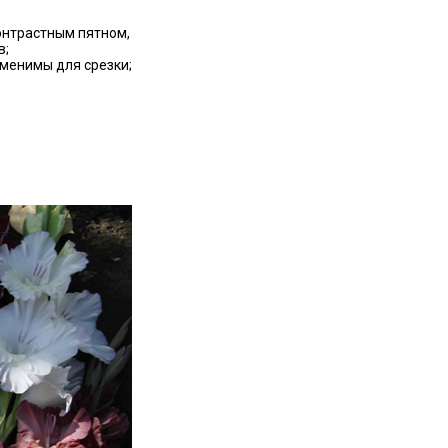
контрастным пятном,
в;
аменимы для срезки;