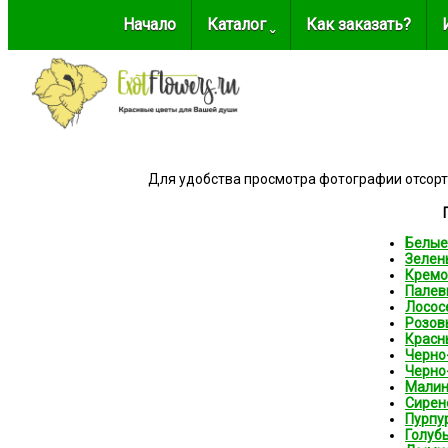
Начало
Каталог ˬ
Как заказать?
Для удобства просмотра фотографии отсорт
Белые
Зелен
Кремо
Палев
Лосос
Розов
Красн
Черно
Черно
Мали
Сирен
Пурпу
Голуб