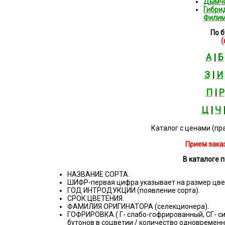
Дымча
Гибри
Филим
По 
(
А
|
Б
З
|
И
П
|
Р
Ц
|
Ч
Каталог с ценами (пр
Прием заказ
В каталоге п
НАЗВАНИЕ СОРТА.
ШИФР-первая цифра указывает на размер цвет
ГОД ИНТРОДУКЦИИ (появление сорта).
СРОК ЦВЕТЕНИЯ.
ФАМИЛИЯ ОРИГИНАТОРА (селекционера).
ГОФРИРОВКА ( Г- слабо-гофрированный, СГ- с
бутонов в соцветии / количество одновременн