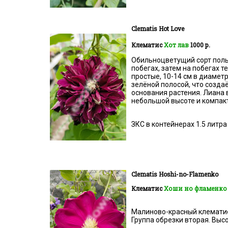
Clematis
Hot Love
Клематис
Хот лав
1000 р.
Обильноцветущий сорт поль
побегах, затем на побегах 
простые, 10-14 см в диаметр
зелёной полосой, что созда
основания растения. Лиана 
небольшой высоте и компак
ЗКС в контейнерах 1.5 литра
Clematis
Hoshi-no-Flamenko
Клематис
Хоши но фламенк
Малиново-красный клематис 
Группа обрезки вторая. Высо