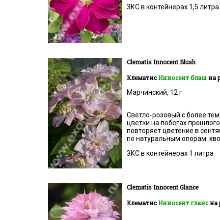
ЗКС в контейнерах 1,5 литра
Clematis Innocent Blush
Клематис
Инносент блаш
на 
Марчинский, 12 г
Светло-розовый с более те
цветки на побегах прошлого
повторяет цветение в сентя
по натуральным опорам: хво
ЗКС в контейнерах 1 литра
Clematis Innocent Glance
Клематис
Инносент гланс
на