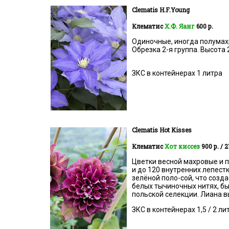
Clematis
H.F.Young
Клематис
Х.Ф. Яанг
600 р.
Одиночные, иногда полумах
Обрезка 2-я группа. Высота 
ЗКС в контейнерах 1 литра
Clematis
Hot Kisses
Клематис
Хот киссез
900 р. / 
Цветки весной махровые и п
и до 120 внутренних лепестк
зелёной поло-сой, что созд
белых тычиночных нитях, б
польской селекции. Лиана в
ЗКС в контейнерах 1,5 / 2 ли