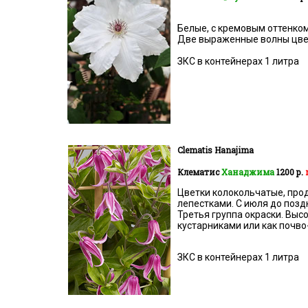
Белые, с кремовым оттенком
Две выраженные волны цвете
ЗКС в контейнерах 1 литра
Clematis Hanajima
Клематис
Ханаджима
1200 р.
Цветки колокольчатые, про
лепестками. С июля до поз
Третья группа окраски. Высо
кустарниками или как почво
ЗКС в контейнерах 1 литра