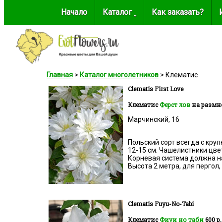
Начало
Каталог ˬ
Как заказать?
Главная
>
Каталог многолетников
> Клематис
Clematis First Love
Клематис
Ферст лов
на разм
Марчинский, 16
Польский сорт всегда с кр
12-15 см. Чашелистники цве
Корневая система должна на
Высота 2 метра, для пергол
Clematis Fuyu-No-Tabi
Клематис
Фиуи но таби
600 р.