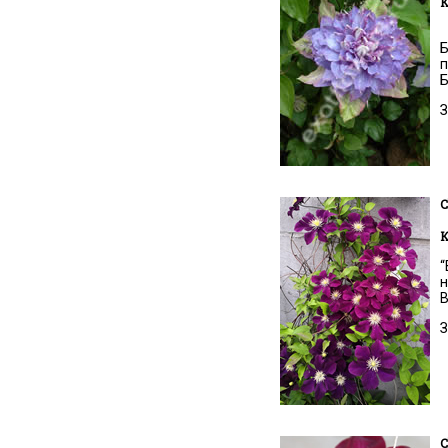
К
Б
п
Б
З
C
К
“
н
В
З
C