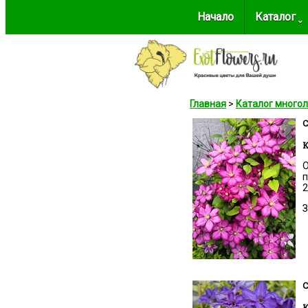
Начало
Каталог ˬ
Главная
>
Каталог много
C
К
О
п
2
З
C
К