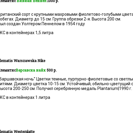
лематис
Вивиан пеннел
1000 р.
ританский сорт с крупными махровыми фиолетово-голубыми цвет
обегах. Диаметр до 15 см. Группа обрезки 2-я. Высота 200 см.
ыл создан Уолтером Пеннелом в 1954 году
КС в контейнерах 1,5 литра
lematis
Warszawska Nike
лематис
Варсавска найк
500 р.
Варшавская ночь” Цветки темные, пурпурно-фиолетовые со свет
итями. Диаметр цветка 10-15 см. Устойчивый, обильно-цветущий со
ысота 200-250 см. Получил серебрянную медаль Plantarium|1990 г.
КС в контейнерах 1 литра
lematis
Westerplatte