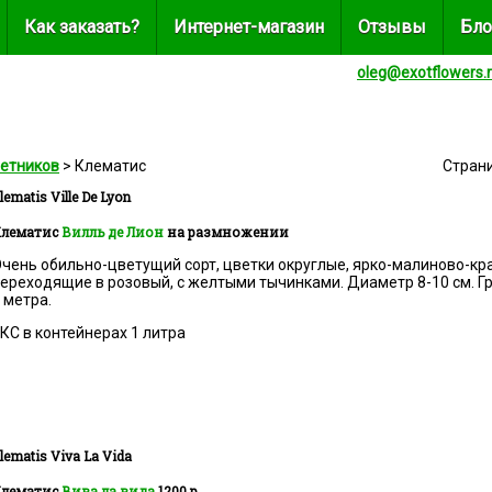
Как заказать?
Интернет-магазин
Отзывы
Бло
oleg@exotflowers.
летников
> Клематис
Стран
lematis
Ville De Lyon
лематис
Вилль де Лион
на размножении
чень обильно-цветущий сорт, цветки округлые, ярко-малиново-кра
ереходящие в розовый, с желтыми тычинками. Диаметр 8-10 см. Гр
 метра.
КС в контейнерах 1 литра
lematis
Viva La Vida
лематис
Вива ла вида
1200 р.