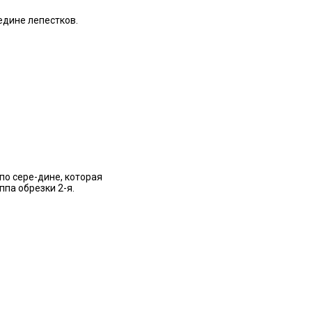
едине лепестков.
по сере-дине, которая
ппа обрезки 2-я.