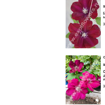
К
Б
м
З
C
К
С
д
и
З