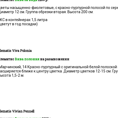
веты насыщенно-фиолетовые, с красно-пурпурной полосой по сер
иаметр 12 см. Группа обрезки вторая. Высота 200 см.
КС в контейнерах 1,5 литра
цветут в год посадки)
lematis Viva Polonia
лематис
Вива полония
на размножении
Марчинский, 14 Красно-пурпурный с оригинальной белой полоской 
асширяется ближе к центру цветка. Диаметр цветков 12-15 см. Гру
ысота 1,5-2 м.
lematis
Vivian Pennell