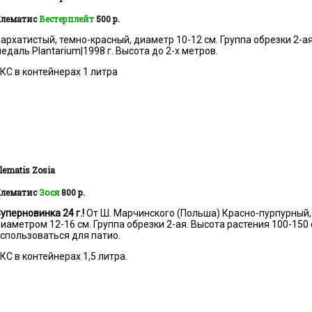
лематис
Вестерплейт
500 р.
архатистый, темно-красный, диаметр 10-12 см. Группа обрезки 2-а
едаль Plantarium|1998 г. Высота до 2-х метров.
КС в контейнерах 1 литра
lematis
Zosia
лематис
Зося
800 р.
уперновинка 24 г.!
От Ш. Марчинского (Польша) Красно-пурпурный,
иаметром 12-16 см. Группа обрезки 2-ая. Высота растения 100-150 
спользоваться для патио.
КС в контейнерах 1,5 литра.