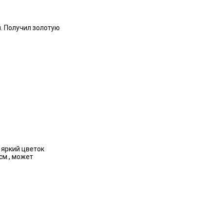
я. Получил золотую
 яркий цветок
см., может