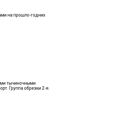
ами на прошло-годних
лыми тычиночными
рт. Группа обрезки 2-я.