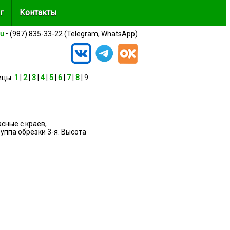
г
Контакты
ru
• (987) 835-33-22 (Telegram, WhatsApp)
ицы:
1
|
2
|
3
|
4
|
5
|
6
|
7
|
8
| 9
сные с краев,
уппа обрезки 3-я. Высота