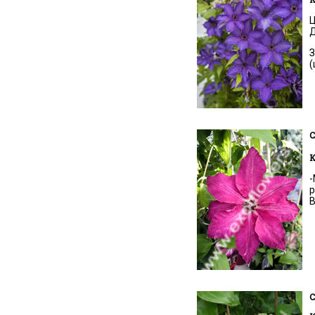
Ц
Д
З
(
C
К
-
р
В
C