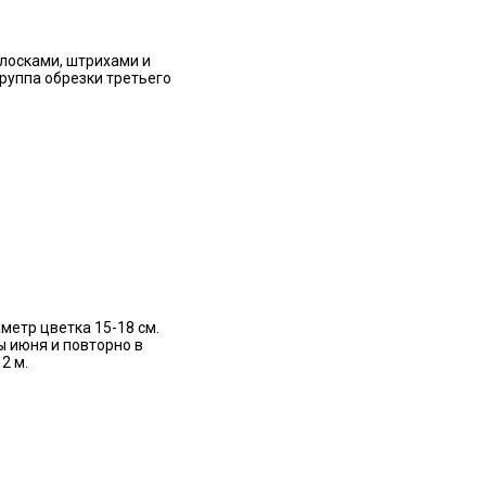
олосками, штрихами и
Группа обрезки третьего
метр цветка 15-18 см.
ы июня и повторно в
2 м.