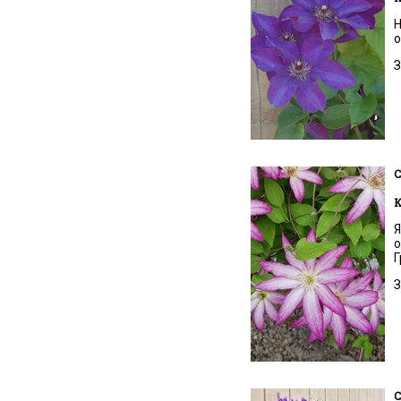
Н
о
З
C
К
Я
о
Г
З
C