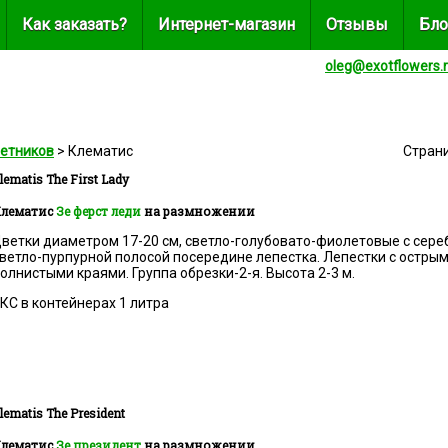
Как заказать?
Интернет-магазин
Отзывы
Бло
oleg@exotflowers.
летников
> Клематис
Стран
lematis
The First Lady
лематис
Зе ферст леди
на размножении
ветки диаметром 17-20 см, светло-голубовато-фиолетовые с сере
ветло-пурпурной полосой посередине лепестка. Лепестки с остры
олнистыми краями. Группа обрезки-2-я. Высота 2-3 м.
КС в контейнерах 1 литра
lematis
The President
лематис
Зе президент
на размножении