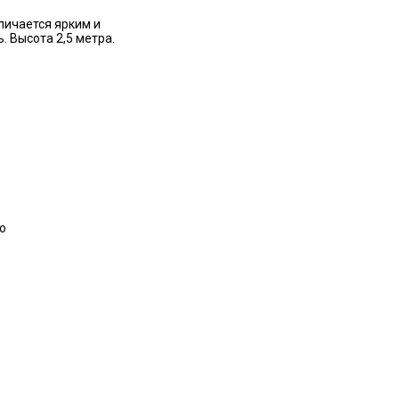
личается ярким и
. Высота 2,5 метра.
о