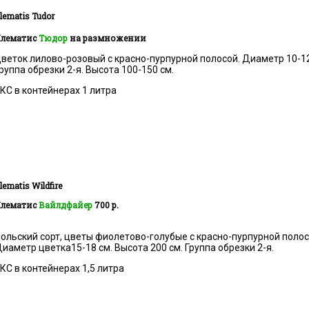
lematis
Tudor
лематис
Тюдор
на размножении
веток лилово-розовый с красно-пурпурной полосой. Диаметр 10-12
руппа обрезки 2-я. Высота 100-150 см.
КС в контейнерах 1 литра
lematis
Wildfire
лематис
Вайлдфайер
700 р.
ольский сорт, цветы фиолетово-голубые с красно-пурпурной полос
иаметр цветка15-18 см. Высота 200 см. Группа обрезки 2-я.
КС в контейнерах 1,5 литра