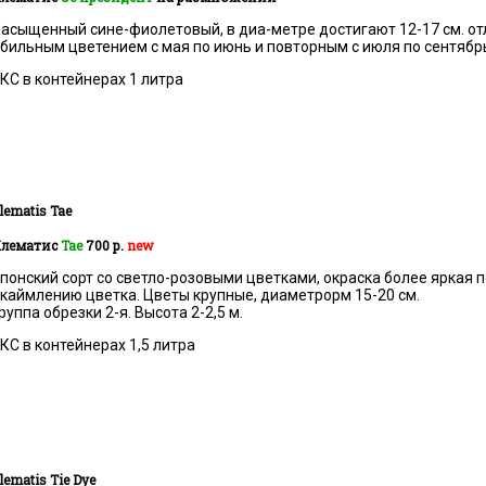
асыщенный сине-фиолетовый, в диа-метре достигают 12-17 см. от
бильным цветением с мая по июнь и повторным с июля по сентябрь
КС в контейнерах 1 литра
lematis
Tae
лематис
Тае
700 р.
new
понский сорт со светло-розовыми цветками, окраска более яркая п
каймлению цветка. Цветы крупные, диаметрорм 15-20 см.
руппа обрезки 2-я. Высота 2-2,5 м.
КС в контейнерах 1,5 литра
lematis
Tie Dye