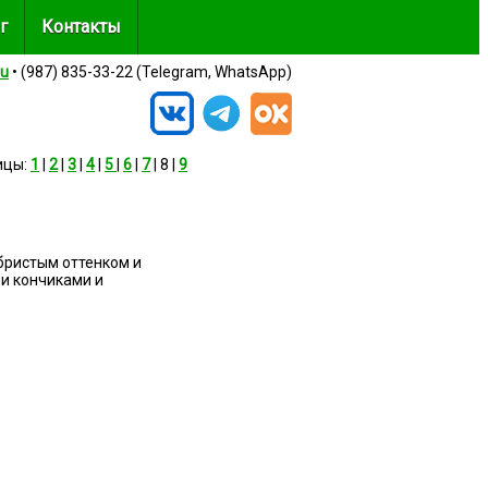
г
Контакты
ru
• (987) 835-33-22 (Telegram, WhatsApp)
ицы:
1
|
2
|
3
|
4
|
5
|
6
|
7
| 8 |
9
бристым оттенком и
ми кончиками и