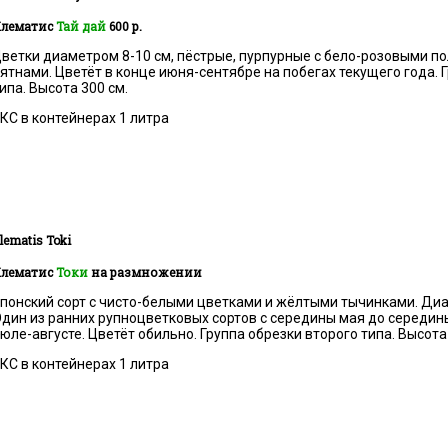
лематис
Тай дай
600 р.
ветки диаметром 8-10 см, пёстрые, пурпурные с бело-розовыми п
ятнами. Цветёт в конце июня-сентябре на побегах текущего года. 
ипа. Высота 300 см.
КС в контейнерах 1 литра
lematis
Toki
лематис
Токи
на размножении
понский сорт с чисто-белыми цветками и жёлтыми тычинками. Диа
дин из ранних рупноцветковых сортов с середины мая до середин
юле-августе. Цветёт обильно. Группа обрезки второго типа. Высота 
КС в контейнерах 1 литра