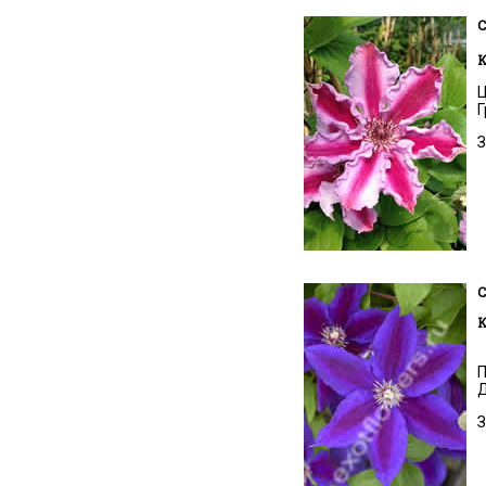
C
К
Ц
Г
З
C
К
П
Д
З