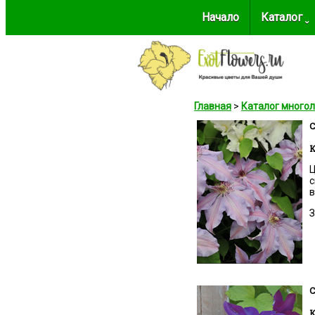
Начало
Каталог ˬ
Главная
>
Каталог много
C
К
Ц
с
в
З
C
К