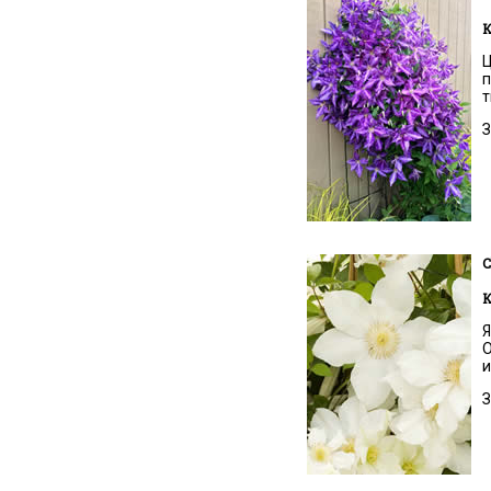
К
Ц
п
т
З
C
К
Я
О
и
З